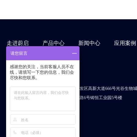
走进蔚启
产品中心
新闻中心
应用案例
请您留言
友情链接：
感谢您的关注，当前客服人员不在
淘宝链接
线，请填写一下您的信息，我们会
19107139197
尽快和您联系。
咨询热线：
注册地址：湖北省武汉市东湖新技术开发区高新大道666号光谷生物城生
生产基地：湖北省武汉市江夏区花山二路6号铸恒工业园5号楼