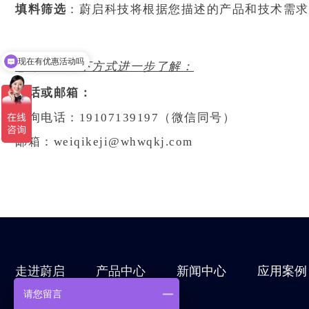
填料筛选
：蔚启科技将根据您描述的产品和技术需求
现在有优惠活动吗
您可通过以下方式进一步了解：
电话或邮箱：
咨询电话：19107139197（微信同号）
邮箱：weiqikeji@whwqkj.com
走进蔚启
产品中心
新闻中心
应用案例
请您留言